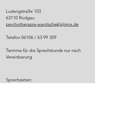
Ludwigstraße 103
63110 Rodgau
psychotherapie-wanitschek[a]gmx.de
Telefon 06106 /
63 99 309
Termine für die Sprechstunde nur nach
Vereinbarung
Sprechzeiten:
nach telefonischer Terminvereinbarung
Telefonische Erreichbarkeit
Freitag 09:00 - 12:00 Uhr
Telefon 0176 /
24 57 14 67